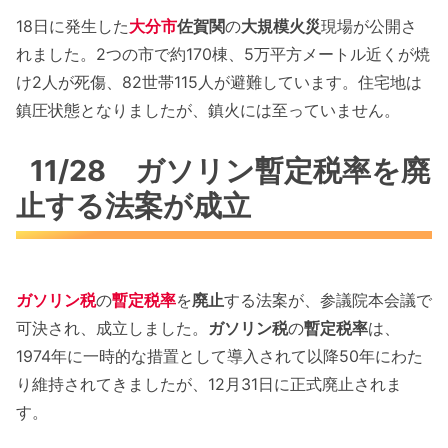
18日に発生した
大分市
佐賀関
の
大規模火災
現場が公開さ
れました。2つの市で約170棟、5万平方メートル近くが焼
け2人が死傷、82世帯115人が避難しています。住宅地は
鎮圧状態となりましたが、鎮火には至っていません。
11/28 ガソリン暫定税率を廃
止する法案が成立
ガソリン税
の
暫定税率
を
廃止
する法案が、参議院本会議で
可決され、成立しました。
ガソリン税
の
暫定税率
は、
1974年に一時的な措置として導入されて以降50年にわた
り維持されてきましたが、12月31日に正式廃止されま
す。