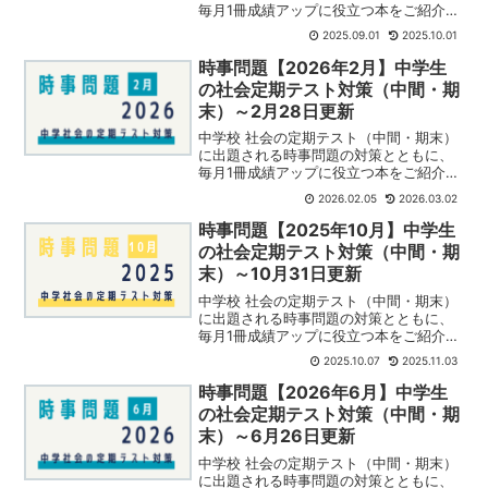
毎月1冊成績アップに役立つ本をご紹介し
ています。今月の1冊はこちらのシリーズ
2025.09.01
2025.10.01
⇓中学の社会で学ぶ日本の歴史を楽しく
知るきっかけにおすすめです。息子には1
時事問題【2026年2月】中学生
巻から月に1冊...
の社会定期テスト対策（中間・期
末）～2月28日更新
中学校 社会の定期テスト（中間・期末）
に出題される時事問題の対策とともに、
毎月1冊成績アップに役立つ本をご紹介し
ています。今月はこちら ⇓ 子ども向けで
2026.02.05
2026.03.02
はありませんが、イラスト入りでわかり
やすく読みやすい！2/3 16歳未満のSNS
時事問題【2025年10月】中学生
禁止 各...
の社会定期テスト対策（中間・期
末）～10月31日更新
中学校 社会の定期テスト（中間・期末）
に出題される時事問題の対策とともに、
毎月1冊成績アップに役立つ本をご紹介し
ています。今月の1冊はこちら⇓成績が伸
2025.10.07
2025.11.03
び悩んでいる時におすすめの本です。
10/4 自民党 女性初の新総裁 高市早
時事問題【2026年6月】中学生
苗氏自民党総裁選...
の社会定期テスト対策（中間・期
末）～6月26日更新
中学校 社会の定期テスト（中間・期末）
に出題される時事問題の対策とともに、