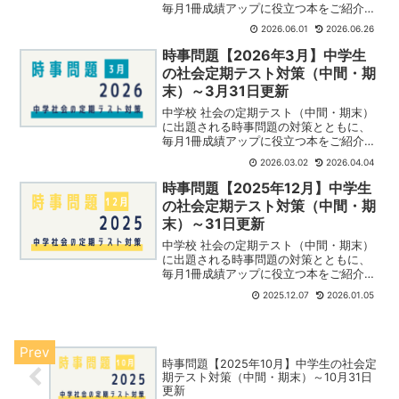
毎月1冊成績アップに役立つ本をご紹介し
ています。今月はこちら ⇓ 不思議な小学
2026.06.01
2026.06.26
生が男子中学生に勉強方法を教えてくれ
る展開が面白く、内容も素晴らしいで
時事問題【2026年3月】中学生
す。娘が勉強のバイ...
の社会定期テスト対策（中間・期
末）～3月31日更新
中学校 社会の定期テスト（中間・期末）
に出題される時事問題の対策とともに、
毎月1冊成績アップに役立つ本をご紹介し
ています。今月はこちら ⇓ 春休みに歴史
2026.03.02
2026.04.04
を楽しく勉強するのにおすすめです！
3/1 イラン 最高指導者のハメネイ師が
時事問題【2025年12月】中学生
死亡アメリカ、...
の社会定期テスト対策（中間・期
末）～31日更新
中学校 社会の定期テスト（中間・期末）
に出題される時事問題の対策とともに、
毎月1冊成績アップに役立つ本をご紹介し
ています。今月の1冊はこちら⇓教科別、
2025.12.07
2026.01.05
時期別など、それぞれの勉強方法を具体
的に知ることができます。それ以外にも
ピントの外れた勉強...
時事問題【2025年10月】中学生の社会定
期テスト対策（中間・期末）～10月31日
更新