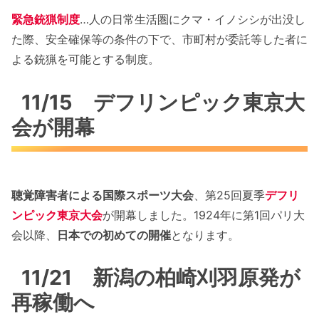
緊急銃猟制度
…人の日常生活圏にクマ・イノシシが出没し
た際、安全確保等の条件の下で、市町村が委託等した者に
よる銃猟を可能とする制度。
11/15 デフリンピック東京大
会が開幕
聴覚障害者による国際スポーツ大会
、第25回夏季
デフリ
ンピック東京大会
が開幕しました。1924年に第1回パリ大
会以降、
日本での初めての開催
となります。
11/21 新潟の柏崎刈羽原発が
再稼働へ