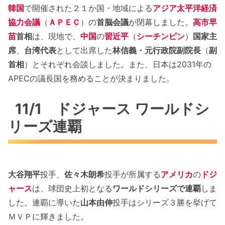
韓国
で開催された２１か国・地域による
アジア太平洋経済
協力会議
（
ＡＰＥＣ
）の
首脳会議
が閉幕しました。
高市早
苗
首相
は、現地で、
中国
の
習近平
（
シーチンピン
）
国家主
席
、
台湾代表
として出席した
林信義・元行政院副院長
（
副
首相
）とそれぞれ会談しました。また、日本は2031年の
APECの議長国を務めることが決まりました。
11/1 ドジャース ワールドシ
リーズ連覇
大谷翔平
投手、
佐々木朗希
投手が所属する
アメリカ
の
ドジ
ャース
は、球団史上初となる
ワールドシリーズで連覇
しま
した。連覇に導いた
山本由伸
投手はシリーズ３勝を挙げて
ＭＶＰに輝きました。