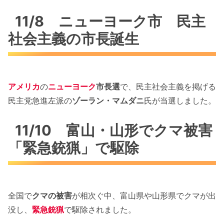
11/8 ニューヨーク市 民主
社会主義の市長誕生
アメリカ
の
ニューヨーク
市長選
で、民主社会主義を掲げる
民主党急進左派の
ゾーラン・マムダニ
氏が当選しました。
11/10 富山・山形でクマ被害
「緊急銃猟」で駆除
全国で
クマの被害
が相次ぐ中、富山県や山形県でクマが出
没し、
緊急銃猟
で駆除されました。