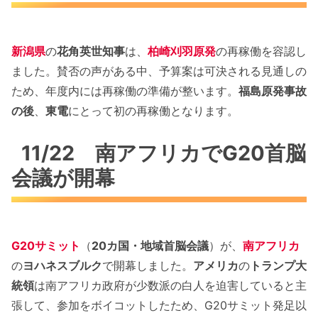
新潟県
の
花角英世知事
は、
柏崎刈羽原発
の再稼働を容認し
ました。賛否の声がある中、予算案は可決される見通しの
ため、年度内には再稼働の準備が整います。
福島原発事故
の後
、
東電
にとって初の再稼働となります。
11/22 南アフリカでG20首脳
会議が開幕
G20サミット
（
20カ国・地域首脳会議
）が、
南アフリカ
の
ヨハネスブルク
で開幕しました。
アメリカ
の
トランプ大
統領
は南アフリカ政府が少数派の白人を迫害していると主
張して、参加をボイコットしたため、G20サミット発足以