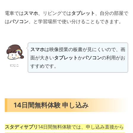
電車では
スマホ
、リビングでは
タブレット
、自分の部屋で
は
パソコン
、と学習場所で使い分けることもできます。
スマホ
は映像授業の板書が見にくいので、画
面が大きい
タブレット
か
パソコン
の利用がお
すすめです。
にじこ
14日間無料体験 申し込み
スタディサプリ
14日間無料体験では、申し込み直後から