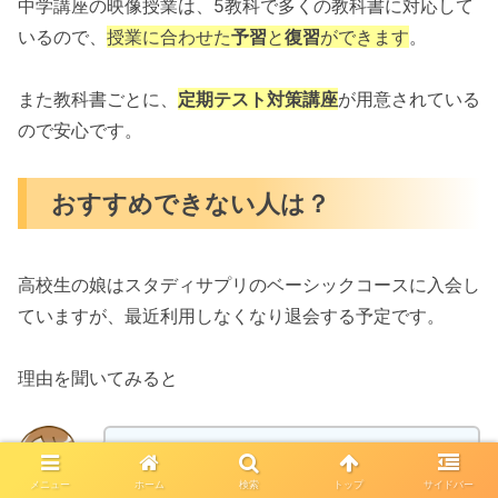
中学講座の映像授業は、5教科で多くの教科書に対応して
いるので、
授業に合わせた
予習
と
復習
ができます
。
また教科書ごとに、
定期テスト対策講座
が用意されている
ので安心です。
おすすめできない人は？
高校生の娘はスタディサプリのベーシックコースに入会し
ていますが、最近利用しなくなり退会する予定です。
理由を聞いてみると
映像授業を自分で考えて進める方法が合わな
くなってきた。
メニュー
ホーム
検索
トップ
サイドバー