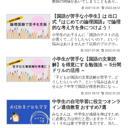
教師の間隔があいてしまうこともありま
す。今回は、そんな時におすすめしたい
2021.12.01
2022.04.12
スタサプ で有名な スタディサプリ中学講
座をレビューします。結論からお伝えす
【国語が苦手な小学生】は 出口
ると、スタディサプ...
式『はじめての論理国語』で論理
的な考え方を身につけよう！
小学生のお子さんに「国語のテストの点
が悪くて…どうしたらいいの？」という
悩みはありませんか？以前のブログ小学
生が苦手な【国語の文章読解】を得意に
2021.07.06
2022.01.02
する勉強法 ～ 5分間ドリルの活用 ～でお
伝えした勉強法は、文章題を解く経験を
小学生が苦手な【国語の文章読
重ねることでコツを...
解】を得意にする勉強法 ～ 5分間
ドリルの活用 ～
「子どもが国語の文章読解が苦手で…ど
うしたらいいの？」という悩みはありま
せんか？中学で国語が得意科目になった
娘ですが、小学3･4年ではテストの点が
2021.05.13
2022.01.02
悪くて困っていました。国語のテストに
は、文章読解と漢字の部分があります
中学生の自宅学習に役立つオンラ
が、娘は両方とも苦手でし...
イン通信教育 おすすめ7選
みなさんは、中学生が成績を伸ばすため
に必要な力は何だと思いますか？ズバ
リ！それは家で学習する力です。当たり
前ですが、この力の差が成績の差になり