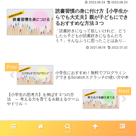
2023.06.24
2023.08.20
ます。「そうはいっても、家での学習
（自宅学習）を自分の力だけですすめる
読書習慣の身に付け方【小学生か
のは難しい！」そうなんです。...
らでも大丈夫】親が子どもにでき
るおすすめな方法３つ
「読書好きになって欲しいけれど、どう
したら子どもが読書好きになるんだろ
う？」そんなふうに思ったことはありま
せんか？わたしもそう思っていました。
2021.06.19
2022.01.02
ところが「読み聞かせが大事」と知った
時、子どもはもう小学生でした。それま
で読み聞かせをしたのは時々...
小学生におすすめ！無料でプログラミン
グできるScratchスクラッチの使い方や本
【小学生の思考力】を伸ばす３つの方
法 ～ 考える力を育てる＆鍛えるゲーム
やドリル ～
ホーム
勉強のコツ
メニュー
ホーム
検索
トップ
サイドバー