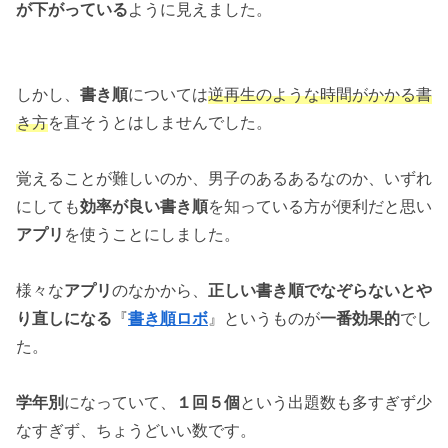
が下がっている
ように見えました。
しかし、
書き順
については
逆再生のような時間がかかる書
き方
を直そうとはしませんでした。
覚えることが難しいのか、男子のあるあるなのか、いずれ
にしても
効率が良い書き順
を知っている方が便利だと思い
アプリ
を使うことにしました。
様々な
アプリ
のなかから、
正しい書き順でなぞらないとや
り直しになる
『
書き順ロボ
』というものが
一番効果的
でし
た。
学年別
になっていて、
１回５個
という出題数も多すぎず少
なすぎず、ちょうどいい数です。