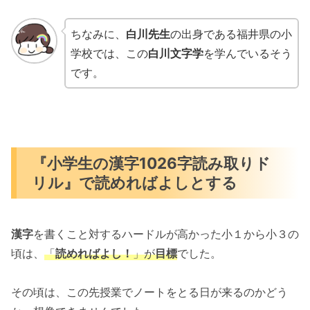
ちなみに、
白川先生
の出身である福井県の小
学校では、この
白川文字学
を学んでいるそう
です。
『小学生の漢字1026字読み取りド
リル』で読めればよしとする
漢字
を書くこと対するハードルが高かった小１から小３の
頃は、
「
読めればよし！
」が
目標
でした。
その頃は、この先授業でノートをとる日が来るのかどう