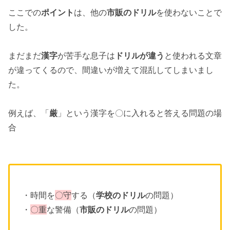
ここでの
ポイント
は、他の
市販のドリル
を使わないことで
した。
まだまだ
漢字
が苦手な息子は
ドリルが違う
と使われる文章
が違ってくるので、間違いが増えて混乱してしまいまし
た。
例えば、「
厳
」という漢字を〇に入れると答える問題の場
合
・時間を
〇守
する（
学校のドリル
の問題）
・
〇重
な警備（
市販のドリル
の問題）