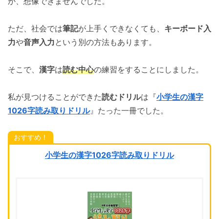
か、想像できませんでした。
ただ、社会では
筆記
が上手くできなくても、
キーボード入
力
や
音声入力
という別の方法もあります。
そこで、
漢字
は
読む中心
の練習をすることにしました。
私が見つけることができた
読むドリル
は『
小学生の漢字
1026字読み取りドリル
』たった一冊でした。
おすすめ！
小学生の漢字1026字読み取りドリル