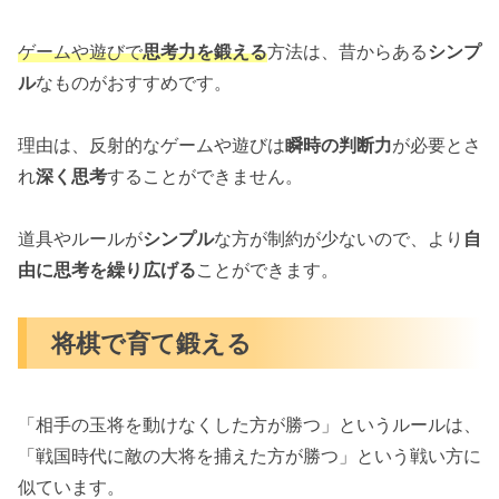
ゲームや遊びで
思考力を鍛える
方法は、昔からある
シンプ
ル
なものがおすすめです。
理由は、反射的なゲームや遊びは
瞬時の判断力
が必要とさ
れ
深く思考
することができません。
道具やルールが
シンプル
な方が制約が少ないので、より
自
由に思考を繰り広げる
ことができます。
将棋で育て鍛える
「相手の玉将を動けなくした方が勝つ」というルールは、
「戦国時代に敵の大将を捕えた方が勝つ」という戦い方に
似ています。