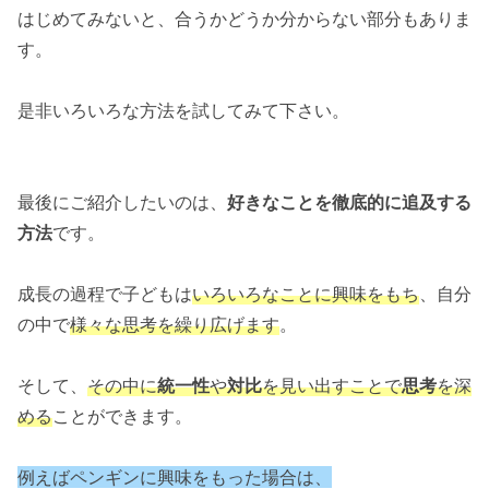
はじめてみないと、合うかどうか分からない部分もありま
す。
是非いろいろな方法を試してみて下さい。
最後にご紹介したいのは、
好きなことを徹底的に追及する
方法
です。
成長の過程で子どもは
いろいろなことに興味をもち
、自分
の中で
様々な思考を繰り広げます
。
そして、
その中に
統一性
や
対比
を見い出すことで
思考
を深
める
ことができます。
例えばペンギンに興味をもった場合は、