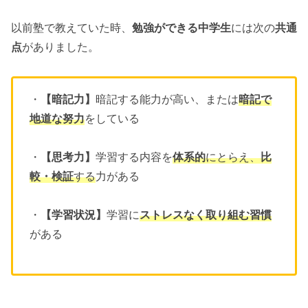
以前塾で教えていた時、
勉強ができる中学生
には次の
共通
点
がありました。
・
【暗記力】
暗記する能力が高い、または
暗記で
地道な努力
をしている
・
【思考力】
学習する内容を
体系的
にとらえ、
比
較・検証
する
力がある
・
【学習状況】
学習に
ストレスなく取り
組む習慣
がある